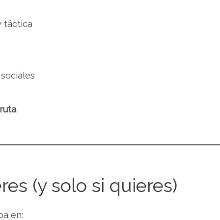
 táctica
 sociales
ruta
.
es (y solo si quieres)
pa en: