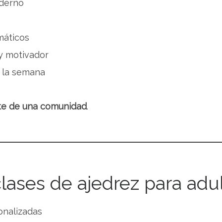
oderno
máticos
y motivador
a la semana
te de una comunidad
.
lases de ajedrez para adu
onalizadas