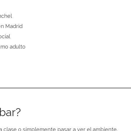
nchel
en Madrid
cial
omo adulto
bar?
 clase o simplemente pasar a ver el ambiente.