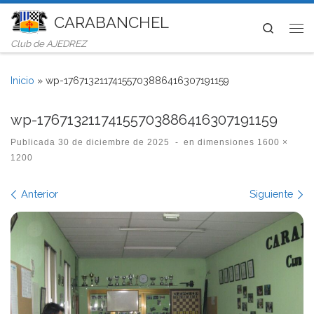
CARABANCHEL
Saltar al contenido
Search
Me
Club de AJEDREZ
Inicio
»
wp-17671321174155703886416307191159
wp-17671321174155703886416307191159
Publicada
30 de diciembre de 2025
-
en dimensiones
1600 ×
1200
Navegación de imágenes
Anterior
Siguiente