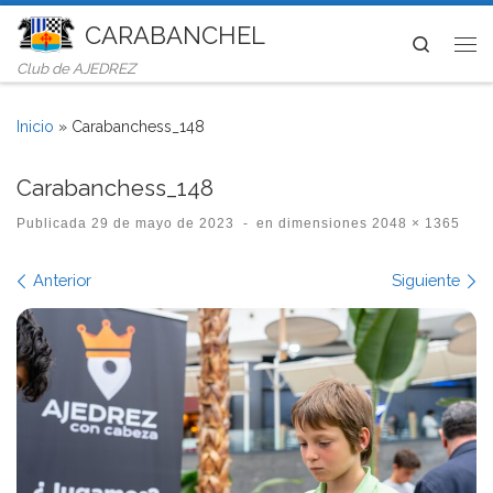
CARABANCHEL
Saltar al contenido
Search
Me
Club de AJEDREZ
Inicio
»
Carabanchess_148
Carabanchess_148
Publicada
29 de mayo de 2023
-
en dimensiones
2048 × 1365
Navegación de imágenes
Anterior
Siguiente