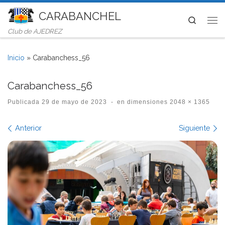
CARABANCHEL
Saltar al contenido
Search
Me
Club de AJEDREZ
Inicio
»
Carabanchess_56
Carabanchess_56
Publicada
29 de mayo de 2023
-
en dimensiones
2048 × 1365
Navegación de imágenes
Anterior
Siguiente