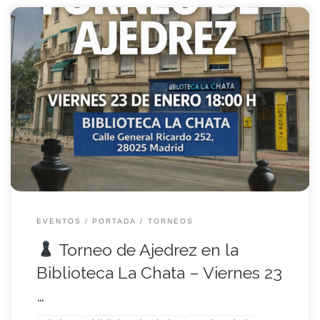
Torneo de ajedrez en la Biblioteca La Chata (Carabanchel) el
viernes 23 de enero de 2026 a las 18:00 h. Evento oficial del 20º
aniversario de la biblioteca. Torneo abierto a todas las edades
con premios, trofeos y lotes de libros. Inscripción abierta.
EVENTOS
PORTADA
TORNEOS
Torneo de Ajedrez en la
Biblioteca La Chata – Viernes 23
…