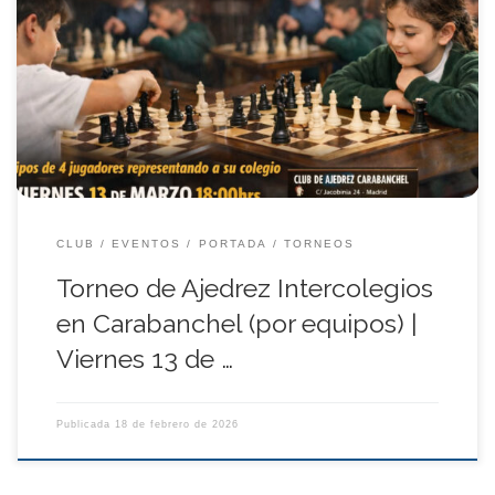
Ya está aquí el Torneo de Ajedrez Intercolegios de Carabanchel:
equipos de 4, ritmo 5+3, trofeos y medallas. ¡Inscribe a tu colegio!
CLUB
EVENTOS
PORTADA
TORNEOS
Torneo de Ajedrez Intercolegios
en Carabanchel (por equipos) |
Viernes 13 de …
Publicada
18 de febrero de 2026