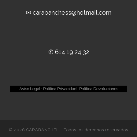
✉ carabanchess@hotmail.com
✆ 614 19 24 32
Aviso Legal
·
Política Privacidad
·
Política Devoluciones
© 2026
CARABANCHEL
– Todos los derechos reservados