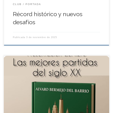
CLUB
PORTADA
Récord histórico y nuevos
desafíos
Publicada
3 de noviembre de 2025
Presentación del libro Las mejores partidas del siglo XX
Autor: Álvaro Bermejo del Barrio
Biblioteca Pública Luis
Rosales (Madrid)
Viernes 3 de octubre – 18:00 hrs La
Biblioteca Pública Luis Rosales tiene el placer de invitarles a la
presentación del libro Las mejores partidas del siglo XX, escrito
por […]