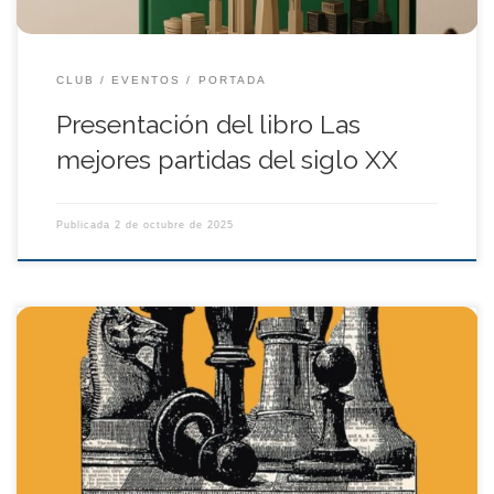
CLUB
EVENTOS
PORTADA
Presentación del libro Las
mejores partidas del siglo XX
Publicada
2 de octubre de 2025
El Club de Ajedrez Carabanchel tiene el placer de invitarte a un
evento muy especial que celebra la belleza y la historia de
nuestro juego favorito.
Sábado 13 de septiembre
12:00 hrs
Sede del Carabanchel Club de Ajedrez
Charla: “Siglo XIX.