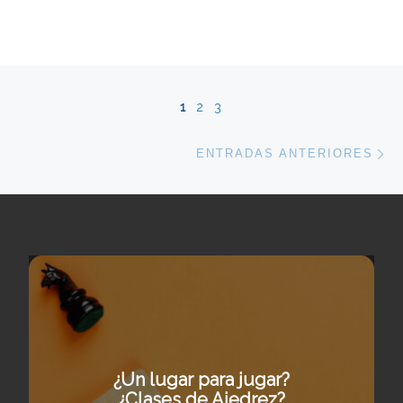
Navegación de entradas
1
2
3
En
ENTRADAS ANTERIORES
¿Un lugar para jugar?
¿Clases de Ajedrez?