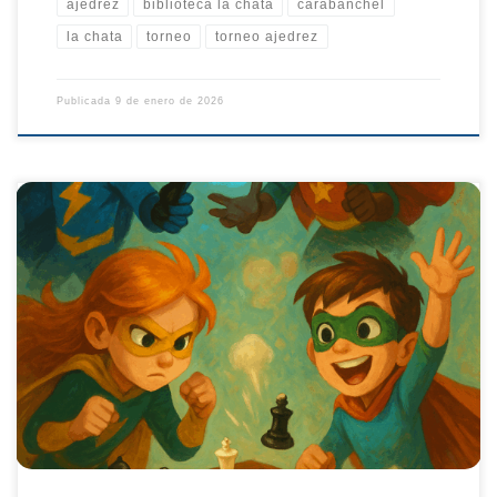
ajedrez
biblioteca la chata
carabanchel
la chata
torneo
torneo ajedrez
Publicada
9 de enero de 2026
Carabanchel Club de Ajedrez inicia la temporada 2025 con
récord de participación, más de 100 socios, 3 nuevos equipos
federados y la preparación del II Torneo de Navidad
Carabanchelito. El club madrileño sigue creciendo y
fomentando el ajedrez de base. Un inicio de temporada brillante
para Carabanchel Club de Ajedrez […]