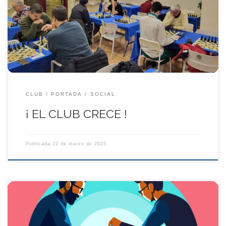
ser uno de los referentes del ajedrez madrileño: ascenso a
Segunda División, rozando los 100 socios y agendando los
próximos eventos en el mes del deporte e Islazul
CLUB
PORTADA
SOCIAL
¡ EL CLUB CRECE !
Publicada
22 de marzo de 2025
Pertenecer a un club de ajedrez puede tener muchos