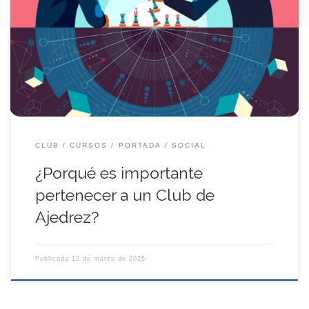
beneficios, tanto a nivel personal como social. Algunas de las
ventajas de formar parte de un club de ajedrez son: Mejorar tu
nivel de juego al practicar con otros jugadores de diferentes
estilos y habilidades.Participar en torneos y competiciones
oficiales, tanto […]
CLUB
CURSOS
PORTADA
SOCIAL
¿Porqué es importante
pertenecer a un Club de
Ajedrez?
Publicada
12 de marzo de 2025