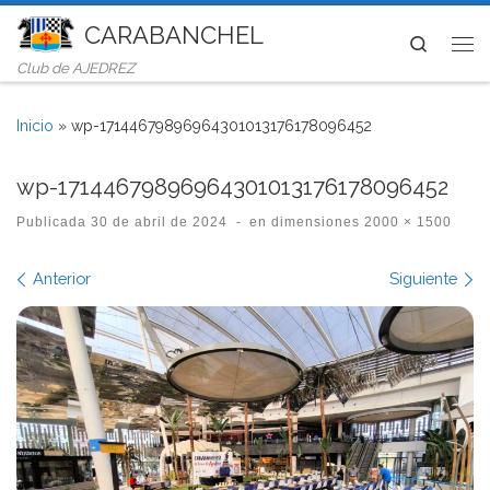
CARABANCHEL
Saltar al contenido
Search
Me
Club de AJEDREZ
Inicio
»
wp-17144679896964301013176178096452
wp-17144679896964301013176178096452
Publicada
30 de abril de 2024
-
en dimensiones
2000 × 1500
Navegación de imágenes
Anterior
Siguiente